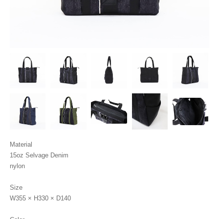
Material
15oz Selvage Denim
nylon
Size
W355 × H330 × D140