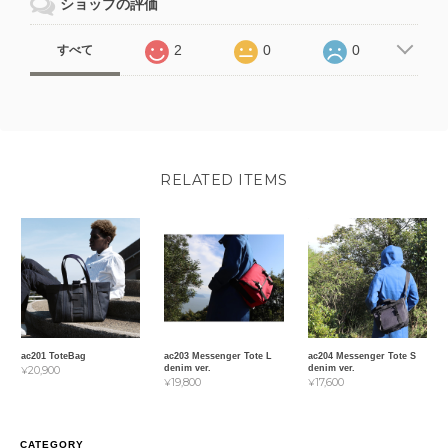
ショップの評価
2
0
0
すべて
RELATED ITEMS
ac201 ToteBag
ac203 Messenger Tote L
ac204 Messenger Tote S
denim ver.
denim ver.
¥20,900
¥19,800
¥17,600
CATEGORY