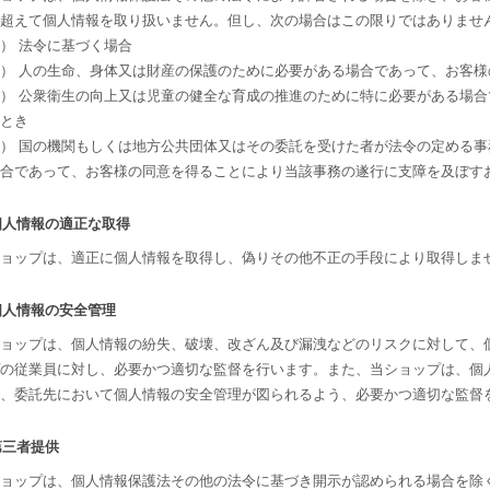
超えて個人情報を取り扱いません。但し、次の場合はこの限りではありませ
） 法令に基づく場合
） 人の生命、身体又は財産の保護のために必要がある場合であって、お客
） 公衆衛生の向上又は児童の健全な育成の推進のために特に必要がある場
とき
） 国の機関もしくは地方公共団体又はその委託を受けた者が法令の定める
合であって、お客様の同意を得ることにより当該事務の遂行に支障を及ぼす
 個人情報の適正な取得
ョップは、適正に個人情報を取得し、偽りその他不正の手段により取得しま
 個人情報の安全管理
ョップは、個人情報の紛失、破壊、改ざん及び漏洩などのリスクに対して、
の従業員に対し、必要かつ適切な監督を行います。また、当ショップは、個
、委託先において個人情報の安全管理が図られるよう、必要かつ適切な監督
 第三者提供
ョップは、個人情報保護法その他の法令に基づき開示が認められる場合を除