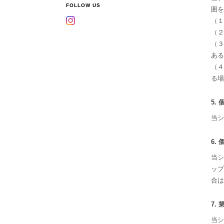
FOLLOW US
囲を
（１
（２
（３
ある
（４
る場
5.
当シ
6.
当シ
ップ
合は
7.
当シ