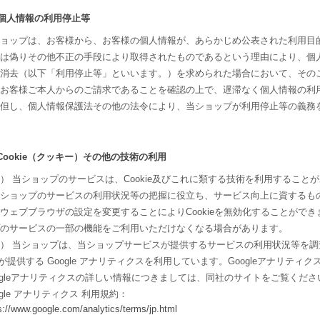
. 個人情報の利用停止等
ョップは、お客様から、お客様の個人情報が、あらかじめ公表された利用目
は偽りその他不正の手段により取得されたものであるという理由により、個
消去（以下「利用停止等」といいます。）を求められた場合において、その
お客様ご本人からのご請求であることを確認の上で、遅滞なく個人情報の利
但し、個人情報保護法その他の法令により、当ショップが利用停止等の義務
. Cookie（クッキー）その他の技術の利用
） 当ショップのサービスは、Cookie及びこれに類する技術を利用するこ
ショップのサービスの利用状況等の把握に役立ち、サービス向上に資するもので
ウェブブラウザの設定を変更することによりCookieを無効化することができま
のサービスの一部の機能をご利用いただけなくなる場合があります。
） 当ショップは、当ショップサービスが提供するサービスの利用状況等を調査・
Cが提供する Google アナリティクスを利用しています。Googleアナリ
ogleアナリティクスの詳しい情報につきましては、同社のサイトをご覧くださ
ogle アナリティクス 利用規約：
s://www.google.com/analytics/terms/jp.html