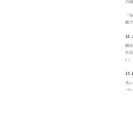
の傾
「G
能で
12
開示
引法
い。
13
当シ
バシ