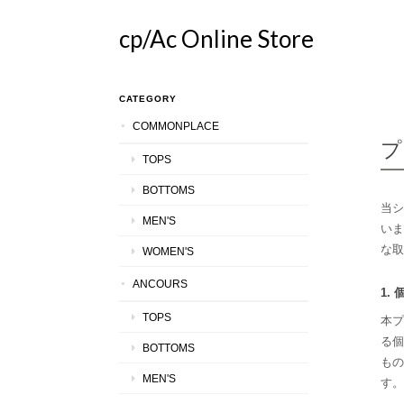
cp/Ac Online Store
CATEGORY
COMMONPLACE
プ
TOPS
BOTTOMS
当シ
MEN'S
いま
な取
WOMEN'S
ANCOURS
1.
TOPS
本プ
る個
BOTTOMS
もの
MEN'S
す。