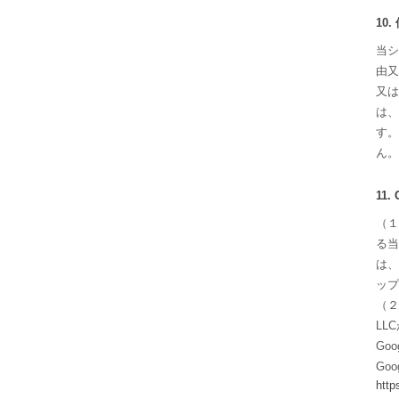
10
当シ
由又
又は
は、
す。
ん。
11
（１
る当
は、
ップ
（２
LL
Go
Go
http