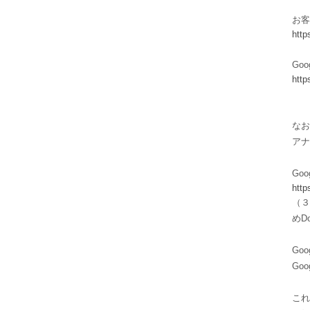
お客
http
Go
http
なお
アナ
Go
http
（３
めD
Goo
Go
これ