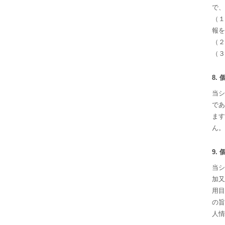
で、
（１
報を
（２
（３
8.
当シ
であ
ます
ん。
9.
当シ
加又
用目
の旨
人