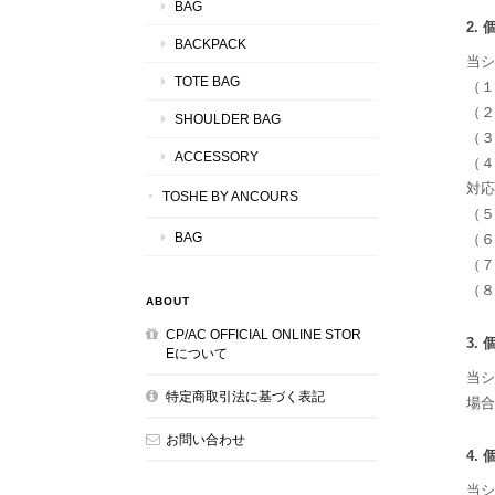
BAG
2.
BACKPACK
当シ
TOTE BAG
（１
（２
SHOULDER BAG
（３
ACCESSORY
（４
対応
TOSHE BY ANCOURS
（５
BAG
（６
（７
（８
ABOUT
CP/AC OFFICIAL ONLINE STOR
3.
Eについて
当シ
特定商取引法に基づく表記
場合
お問い合わせ
4.
当シ