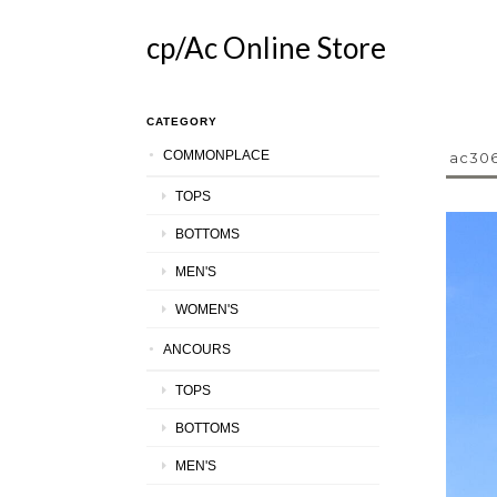
cp/Ac Online Store
CATEGORY
COMMONPLACE
ac306
TOPS
BOTTOMS
MEN'S
WOMEN'S
ANCOURS
TOPS
BOTTOMS
MEN'S