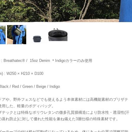
al : Breathatec®︎ / 15oz Denim ＊Indigoカラーのみ使用
m) : W250 × H210 × D100
Black / Red / Green / Beige / Indigo
ドアや、野外フェスなどでも使えるよう本体素材には高機能素材のブリザテ
使用した、軽量のボディバッグ。
ザテックとは特殊なポリウレタンの微多孔質膜構造により防水性・透湿性(汗
の蒸れ防止)に対して優れた性能を兼ね備えた3層仕様の特殊素材です。
ダーテープの付け根が可動式になっているため、体にあった位置で調整可能