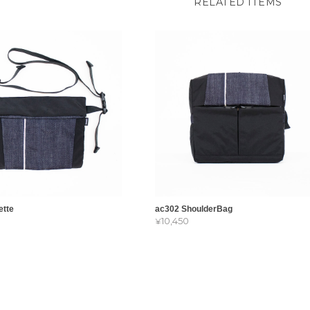
RELATED ITEMS
ette
ac302 ShoulderBag
¥10,450