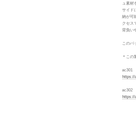
ュ素材
サイド
納が可
クセス
背負い
このバッ
＊この
ac301
https:/
ac302
https:/