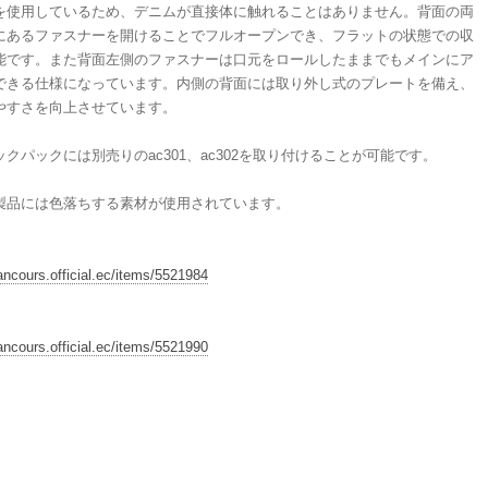
を使用しているため、デニムが直接体に触れることはありません。背面の両
にあるファスナーを開けることでフルオープンでき、フラットの状態での収
能です。また背面左側のファスナーは口元をロールしたままでもメインにア
できる仕様になっています。内側の背面には取り外し式のプレートを備え、
やすさを向上させています。
クパックには別売りのac301、ac302を取り付けることが可能です。
製品には色落ちする素材が使用されています。
/ancours.official.ec/items/5521984
/ancours.official.ec/items/5521990