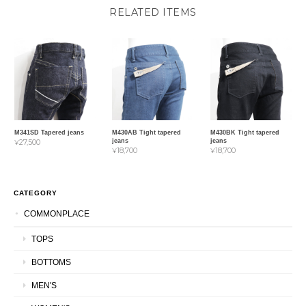
RELATED ITEMS
M341SD Tapered jeans
M430AB Tight tapered
M430BK Tight tapered
jeans
jeans
¥27,500
¥18,700
¥18,700
CATEGORY
COMMONPLACE
TOPS
BOTTOMS
MEN'S