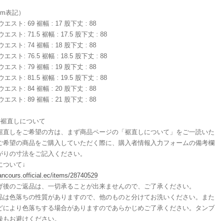
（cm表記）
 ウエスト: 69 裾幅 : 17 股下丈 : 88
 ウエスト: 71.5 裾幅 : 17.5 股下丈 : 88
 ウエスト: 74 裾幅 : 18 股下丈 : 88
 ウエスト: 76.5 裾幅 : 18.5 股下丈 : 88
 ウエスト: 79 裾幅 : 19 股下丈 : 88
 ウエスト: 81.5 裾幅 : 19.5 股下丈 : 88
 ウエスト: 84 裾幅 : 20 股下丈 : 88
 ウエスト: 89 裾幅 : 21 股下丈 : 88
の裾直しについて
裾直しをご希望の方は、まず商品ページの「裾直しについて」をご一読いた
ご希望の商品をご購入していただく際に、購入者情報入力フォームの備考欄
がりの寸法をご記入ください。
について↓
/ancours.official.ec/items/28740529
げ後のご返品は、一切承ることが出来ませんので、ご了承ください。
品は色落ちの性質がありますので、他のものと分けてお洗いください。また
どにより色落ちする場合がありますのであらかじめご了承ください。タンブ
燥もお避けください。