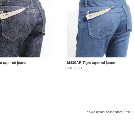
t tapered jeans
M430AB Tight tapered jeans
¥18,700
cp/Ac official online storeにつ