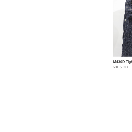
M430D Tigh
¥18,700