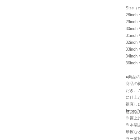
Size
28inch
29inch
30inch
31inch
32inch
33inch
34inch
36inch
●商品
商品の
だき、
に仕上
裾直し
https:/
※裾上
※本製
摩擦な
ラー乾