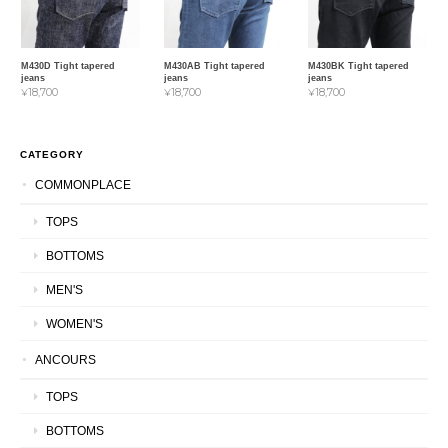
M430D Tight tapered
M430AB Tight tapered
M430BK Tight tapered
jeans
jeans
jeans
¥18,700
¥18,700
¥18,700
CATEGORY
COMMONPLACE
TOPS
BOTTOMS
MEN'S
WOMEN'S
ANCOURS
TOPS
BOTTOMS